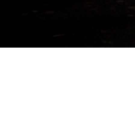
&#x47;
« STREET
PHOTOGRAPHY » DANS
LES RUES DE PARIS