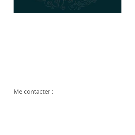
Photographie – Vidéo
Déplacement partout en France
Siret : 53526453500019
Frédéric THOMAS – 71140
Bourbon-Lancy / Saône & Loire
Voir sur la carte – Page Contact
Tel : 06 64 12 90 21
Me contacter :