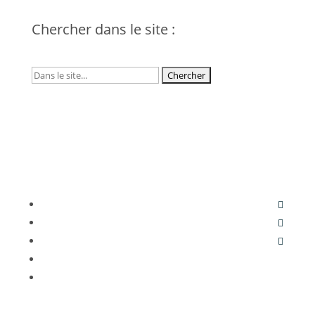
Chercher dans le site :
© 2021 Design du site, photos et textes :
Galorbe
–
Mentions
Légales
–
C.G.V
–
Liens
– Images et textes tout droits
réservés