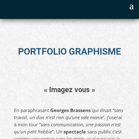
PORTFOLIO GRAPHISME
« Imagez vous »
En paraphrasant
Georges Brassens
qui disait “
sans
travail, un don n’est rien qu’une sale manie
“, j’oserai
à mon tour “
sans communication, une passion n’est
qu’un petit hobbie
“. Un
spectacle
sans public c’est
comme une poésie sans les mots. je n’aurai pas la