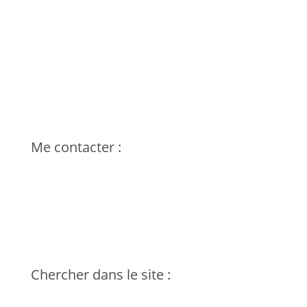
Déplacement partout en France
Siret : 53526453500019
Frédéric THOMAS – 71140
Bourbon-Lancy / Saône & Loire
Voir sur la carte – Page Contact
Tel : 06 64 12 90 21
Me contacter :
Chercher dans le site :