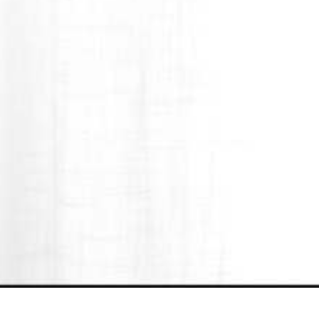
&#x47;