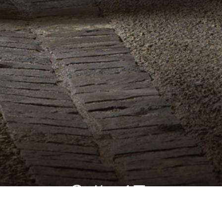
&#x47;