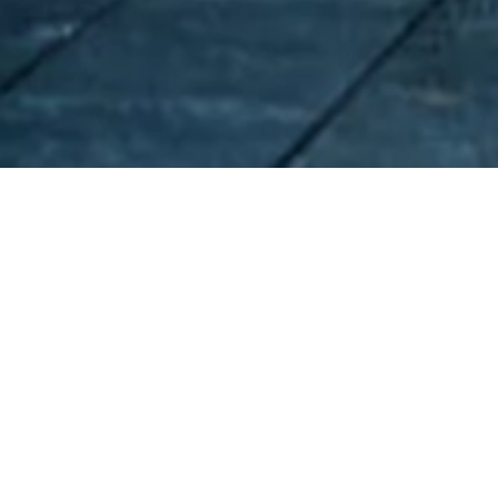
&#x47;
ZOÉ, DANSE
CONFINÉE